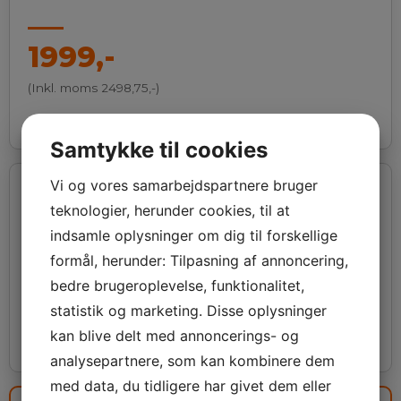
1999,-
(Inkl. moms 2498,75,-)
Døgnvagt i weekenden og på helligdage.
Samtykke til cookies
Vi og vores samarbejdspartnere bruger
EL-TJEK / EL-EFTERSYN
teknologier, herunder cookies, til at
indsamle oplysninger om dig til forskellige
859,-
formål, herunder: Tilpasning af annoncering,
bedre brugeroplevelse, funktionalitet,
(Inkl. moms 1073,75,-)
statistik og marketing. Disse oplysninger
Gennemgang af boligens installationer inkl.
kan blive delt med annoncerings- og
rapport og kørsel.
analysepartnere, som kan kombinere dem
med data, du tidligere har givet dem eller