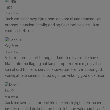
Tina
⭐⭐⭐⭐⭐
Jack var sindssygt hjælpsom og kom til undsætning i en
presset situation. Utrolig god og fleksibel service - kan
varmt anbefales.
Sophus
⭐⭐⭐⭐⭐
Vi havde æren af et besøg af Jack, fordi vi skulle have
fikset strømudtag og sat lamper op i vores rum, og vi har
kun et ord for hans service - suveræn. Han var super god,
venlig at tale sammen med og er en virkelig god elektriker.
Mads
⭐⭐⭐⭐⭐
Jack har lavet alle mine stikkontakter i lejligheden, super
sød fyr og altid dejligt at se fagfolk bruge vaterpas til små